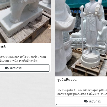
ะสลัก
มหินแกะสลัก สิงโตหิน ปี่เซี๊ยะ กิเลน
กหินอ่อน แกรนิต เราคือมืออาชีพ
โดยเฉพาะ ราคาโรงงานผู้ผลิตและนำ
สอบถาม
รูปปั้นหินอ่อน
โรงงานผู้ผลิตหินแกะสลัก พระพุทธรูปหิน
สลักพระพุทธรูปแกะสลัก องค์เทพ รับงาน
คุณภาพสูง โดยช่างผู้ชำนาญงาน
สอบถาม