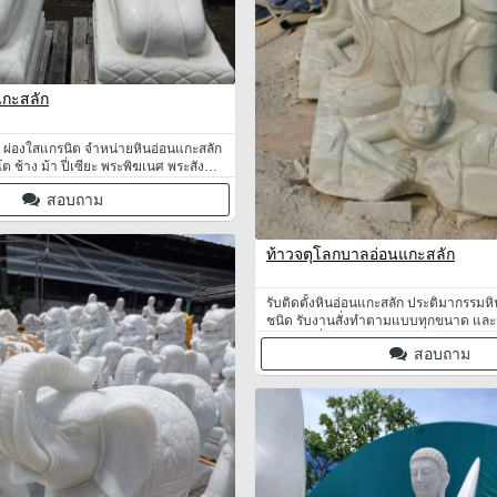
แกะสลัก
ต ผ่องใสแกรนิต จำหน่ายหินอ่อนแกะสลัก
โต ช้าง ม้า ปี่เซียะ พระพิฆเนศ พระสังกัจ
ระ เทพเจ้า สัตว์มงคลหินอ่อน ศาลพระ
สอบถาม
งานสั่งทำตามแบบ
ท้าวจตุโลกบาลอ่อนแกะสลัก
รับติดตั้งหินอ่อนแกะสลัก ประติมากรรมห
ชนิด รับงานสั่งทำตามแบบทุกขนาด และรั
แกะสลัก ปี่เซียะหินอ่อนแกะสลัก
สอบถาม