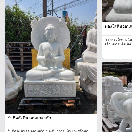
ผ่องใสหินอ่อน
ร้านผ่องใสแกรนิ
เจ้าแม่กวนอิม สิง
จายน์ ฮกลกซิ่ว พ
พรหมหินอ่อน รับ
รับติดตั้งหินอ่อนแกะสลัก
รับติดตั้งหินอ่อนแกะสลัก. ประติมากรรมหินแกะสลักทุก