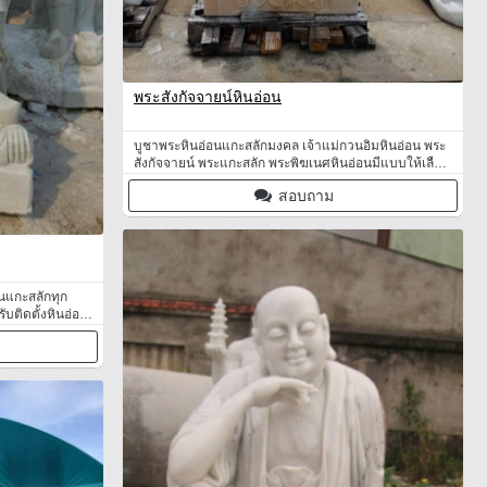
พระสังกัจจายน์หินอ่อน
บูชาพระหินอ่อนแกะสลักมงคล เจ้าแม่กวนอิมหินอ่อน พระ
สังกัจจายน์ พระแกะสลัก พระพิฆเนศหินอ่อนมีแบบให้เลือก
หลากหลาย
สอบถาม
ินแกะสลักทุก
บติดตั้งหินอ่อน